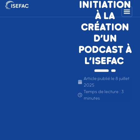
INITIATION
À LA
CRÉATION
D’UN
PODCAST À
L’ISEFAC
Article publié le
8 juillet
2025
Temps de lecture : 3
minutes