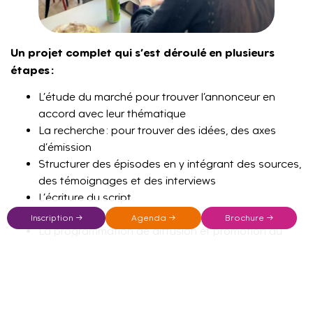
Un projet complet qui s’est déroulé en plusieurs
étapes :
L’étude du marché pour trouver l’annonceur en
accord avec leur thématique
La recherche : pour trouver des idées, des axes
d’émission
Structurer des épisodes en y intégrant des sources,
des témoignages et des interviews
L’écriture du script
L’enregistrement
Inscription →
Agenda →
Brochure →
La programmation de diffusion et promotion du
podcast
Répartis en 3 équipes, les étudiants ont choisi des
thématiques diverses afin d’explorer des
questionnements sur notre société :