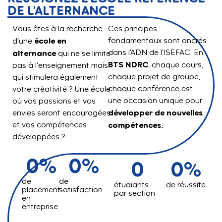
DE L'ALTERNANCE
Vous êtes à la recherche
Ces principes
école en
fondamentaux sont ancrés
d’une
dans l’ADN de l’ISEFAC. En
alternance
qui ne se limite
BTS NDRC
, chaque cours,
pas à l’enseignement mais
chaque projet de groupe,
qui stimulera également
chaque conférence est
votre créativité ? Une école
une occasion unique pour
où vos passions et vos
développer de nouvelles
envies seront encouragées
et vos compétences
compétences.
développées ?
0
%
0
%
0
0
%
de
de
étudiants
de réussite
placement
satisfaction
par section
en
entreprise