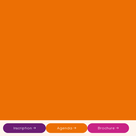
Inscription →
Agenda →
Brochure →