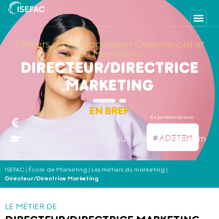
Métiers du Management Commercial et
du Marketing
DIRECTEUR/DIRECTRICE
MARKETING
EN BREF
En partenariat avec
Salaire moyen : 28K€
Niveau d'études recquis : Bac+3 minimum
ISEFAC
|
École de Marketing
|
Les métiers du marketing
|
Directeur/Directrice Marketing
LE MÉTIER DE