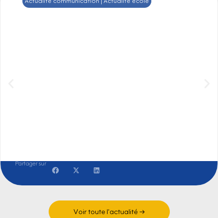
Actualité communication | Actualité école
En alternance chez Melvita :
Capucine nous raconte son
quotidien au service social media →
Partager sur
Voir toute l'actualité →