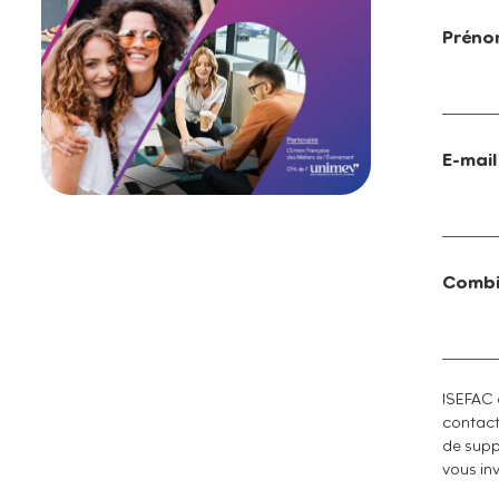
Prén
E-mai
Combi
ISEFAC 
contacte
de supp
vous in