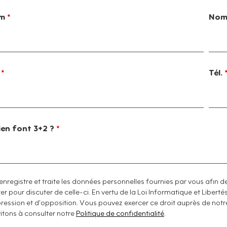
om
*
No
l
*
Tél.
en font 3+2 ?
*
enregistre et traite les données personnelles fournies par vous afi
r pour discuter de celle-ci. En vertu de la Loi Informatique et Liberté
ression et d'opposition. Vous pouvez exercer ce droit auprès de not
vitons à consulter notre
Politique de confidentialité
.