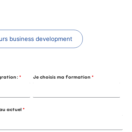
urs business development
gration :
*
Je choisis ma formation
*
au actuel
*