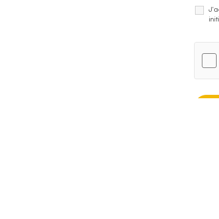
J'a
init