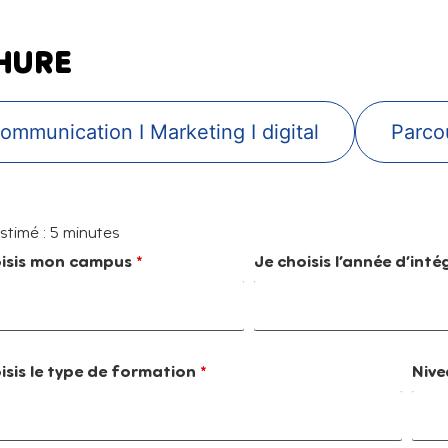
HURE
ommunication I Marketing I digital
Parco
timé : 5 minutes
oisis mon campus
*
Je choisis l’année d’inté
isis le type de formation
*
Nive