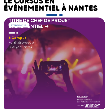
LE CURSUS EN
ÉVÉNEMENTIEL À NANTES
TITRE DE CHEF DE PROJET
ÉVÉNEMENTIEL →
Événementiel
6 Campus
Paris
Aix
Bordeaux
Lille
Lyon
Nantes