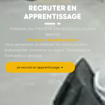
ALTERNANCE & STAGE
RECRUTER EN
APPRENTISSAGE
PARIS
AIX-EN-PROVENCE
BORDEAUX
LILLE
LYON
NANTES
Recrutez en alternance
Vous recherchez un alternant en communication,
événementiel, commerce ou digital ? Remplissez le
formulaire ci-dessous.
Je recrute en apprentissage →