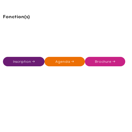
Fonction(s)
Inscription →
Agenda →
Brochure →
Impératifs (géographiques, langues, autre...)