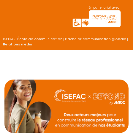
En partenariat avec
ISEFAC
|
École de communication
|
Bachelor communication globale
|
Relations média