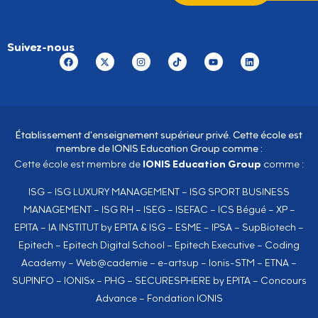
Suivez-nous
Établissement d'enseignement supérieur privé. Cette école est
membre de IONIS Education Group comme :
IONIS Education Group
Cette école est membre de
comme :
ISG
–
ISG LUXURY MANAGEMENT
–
ISG SPORT BUSINESS
MANAGEMENT
–
ISG RH
–
ISEG
–
ISEFAC
–
ICS Bégué
–
XP
–
EPITA
–
IA INSTITUT by EPITA & ISG
–
ESME
–
IPSA
–
SupBiotech
–
Epitech
–
Epitech Digital School
–
Epitech Executive
–
Coding
Academy
–
Web@cademie
–
e-artsup
–
Ionis-STM
–
ETNA
–
SUPINFO
–
IONISx
–
PHG
–
SECURESPHERE by EPITA
–
Concours
Advance
–
Fondation IONIS