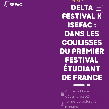
L'ÉVÉNEMENTIEL
DELTA
FESTIVAL X
ISEFAC :
DANS LES
COULISSES
DU PREMIER
FESTIVAL
ÉTUDIANT
DE FRANCE
Article publié le
19
décembre 2024
Temps de lecture : 3
minutes