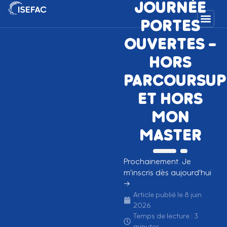
JOURNÉE
PORTES
OUVERTES –
HORS
PARCOURSUP
ET HORS
MON
MASTER
Prochainement. Je
m'inscris dès aujourd'hui
→
Article publié le
8 juin
2026
Temps de lecture : 3
minutes