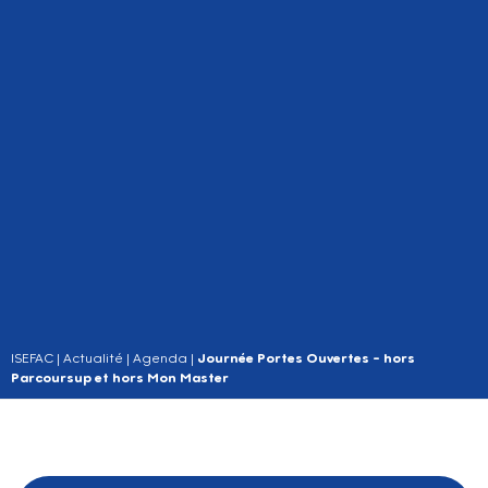
ISEFAC
|
Actualité
|
Agenda
|
Journée Portes Ouvertes – hors
Parcoursup et hors Mon Master