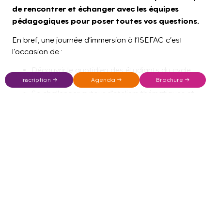
de rencontrer et échanger avec les équipes
pédagogiques pour poser toutes vos questions.
En bref, une journée d’immersion à l’ISEFAC c’est
l’occasion de :
Découvrir le quotidien des étudiants du cycle
Inscription →
Agenda →
Brochure →
Bachelor de l’ISEFAC
Se challenger autour d’ateliers thématiques et
créatifs
Trouver son orientation Post Bac pour un métier
passion dans des secteurs porteurs
Préparer votre intégration dans votre future
école pour la rentrée
Inscription à la prochaine journée d’immersion
ISEFAC