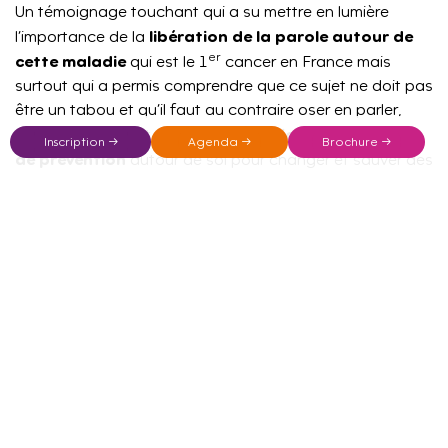
Un témoignage touchant qui a su mettre en lumière
libération de la parole autour de
l’importance de la
er
cette maladie
qui est le 1
cancer en France mais
surtout qui a permis comprendre que ce sujet ne doit pas
être un tabou et qu’il faut au contraire oser en parler,
véhiculer ce message
ouvrir les esprits et permettre de
Inscription →
Agenda →
Brochure →
de prévention
autour de soi pour changer et sauver des
vies.
L’objectif de ces interventions, c’est de
décomplexer la parole, de la libérer, surtout
auprès de la jeune génération, car il y a un
côté intime dans le cancer du sein alors que
ce sujet n’a pas à être tabou. Je reste
convaincue que cette génération a un rôle à
jouer dans la communication.
Je viens donc essentiellement apporter les
informations que je connais, mais également