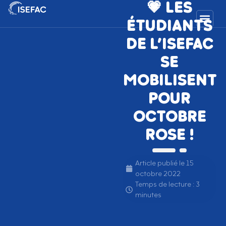
💗 LES
ÉTUDIANTS
DE L’ISEFAC
SE
MOBILISENT
POUR
OCTOBRE
ROSE !
Article publié le
15
octobre 2022
Temps de lecture : 3
minutes