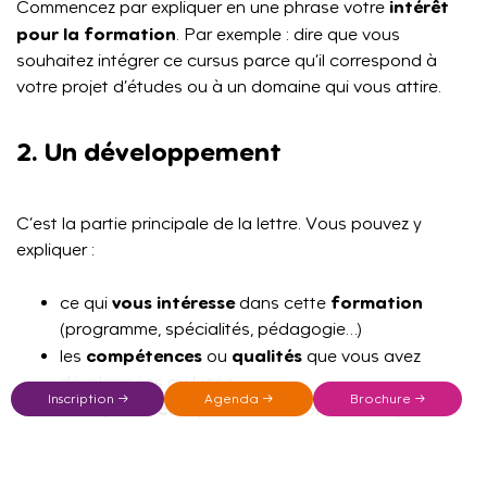
intérêt
Commencez par expliquer en une phrase votre
pour la formation
. Par exemple : dire que vous
souhaitez intégrer ce cursus parce qu’il correspond à
votre projet d’études ou à un domaine qui vous attire.
2. Un développement
C’est la partie principale de la lettre. Vous pouvez y
expliquer :
vous intéresse
formation
ce qui
dans cette
(programme, spécialités, pédagogie…)
compétences
qualités
les
ou
que vous avez
développées au lycée
Inscription →
Agenda →
Brochure →
expériences
les
qui montrent votre intérêt pour ce
domaine : stage, engagement associatif,
journées portes ouvertes
participation à des
ou