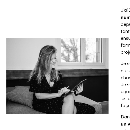
J’ai
num
depu
tant
ensu
form
proj
Je s
au s
char
Je s
équi
les 
faço
Dans
un 