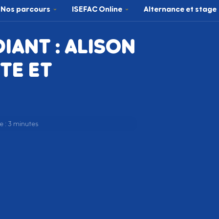
Nos parcours
ISEFAC Online
Alternance et stage
IANT : ALISON
TE ET
e : 3 minutes