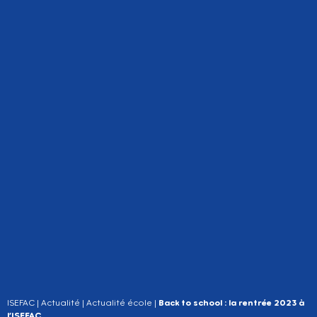
ISEFAC
|
Actualité
|
Actualité école
|
Back to school : la rentrée 2023 à
l’ISEFAC