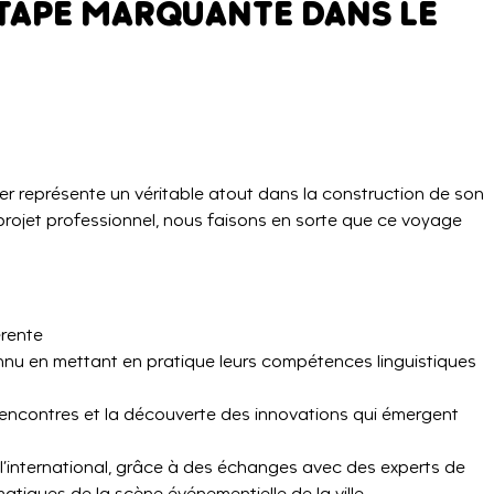
ÉTAPE MARQUANTE DANS LE
nger représente un véritable atout dans la construction de son
r projet professionnel, nous faisons en sorte que ce voyage
férente
nu en mettant en pratique leurs compétences linguistiques
s rencontres et la découverte des innovations qui émergent
 l’international, grâce à des échanges avec des experts de
matiques de la scène événementielle de la ville