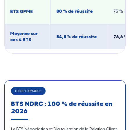
80 % de réussite
BTS GPME
75 % de
Moyenne sur
84,8 % de réussite
76,6 % 
ces 4 BTS
FOCUS FORMATION
BTS NDRC : 100 % de réussite en
2026
Le BTS Négociation et Digitalisation de la Relation Client