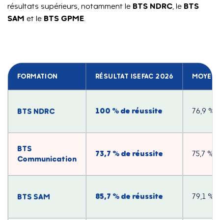
BTS NDRC
BTS
résultats supérieurs, notamment le
, le
SAM
BTS GPME
et le
.
FORMATION
RÉSULTAT ISEFAC 2026
MOYENN
100 % de réussite
BTS NDRC
76,9 % d
BTS
73,7 % de réussite
75,7 % d
Communication
85,7 % de réussite
BTS SAM
79,1 % d