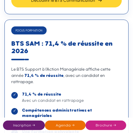
Découvrir le BTS Communication
FOCUS FORMATION
BTS SAM : 71,4 % de réussite en
2026
Le BTS Support à l’Action Managériale affiche cette
71,4 % de réussite
année
, avec un candidat en
rattrapage.
71,4 % de réussite
Avec un candidat en rattrapage
Compétences administratives et
managériales
Coordination, organisation, appui aux managers
Inscription →
Agenda →
Brochure →
Une formation polyvalente