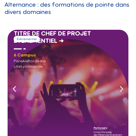
Alternance : des formations de pointe dans
divers domaines
TITRE DE CHEF DE PROJET
ÉVÉNEMENTIEL →
Événementiel
6 Campus
Paris
Aix
Bordeaux
Lille
Lyon
Nantes