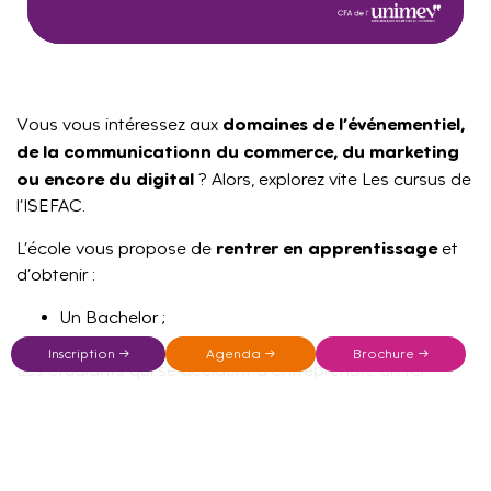
domaines de l’événementiel,
Vous vous intéressez aux
de la communicationn du commerce, du marketing
ou encore du digital
? Alors, explorez vite Les cursus de
l’ISEFAC.
rentrer en apprentissage
L’école vous propose de
et
d’obtenir :
Un Bachelor ;
Un MBA.
Inscription →
Agenda →
Brochure →
Les étudiants qui se décident à entreprendre un tel
parcours sont :
1 jour par semaine à l’école ;
Le reste du temps dans une entreprise, soit 4 jours.