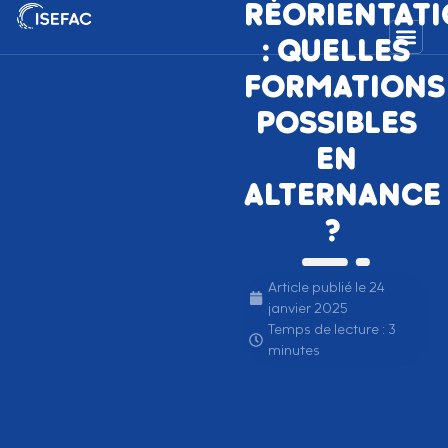
RÉORIENTAT
: QUELLES
FORMATIONS
POSSIBLES
EN
ALTERNANCE
?
Article publié le
24
janvier 2025
Temps de lecture : 3
minutes