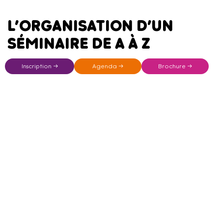
L’ORGANISATION D’UN
SÉMINAIRE DE A À Z
Inscription →
Agenda →
Brochure →
Dans son quotidien d’alternante au sein d’Oleis Travel
Event, Maëlys a pu participer à l’organisation et au
déroulé de plusieurs événements :
Team Building de 15 personnes au séminaire
d’entreprise rassemblant plus de 100 personnes,
Mise en place d’un Team Building sous forme de
Rallye Pédestre organisé pour une équipe de 20
personnes.