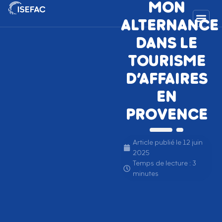
MON
ALTERNANCE
DANS LE
TOURISME
D’AFFAIRES
EN
PROVENCE
Article publié le
12 juin
2025
Temps de lecture : 3
minutes